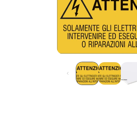
Apri
contenuti
multimediali
1
in
finestra
modale