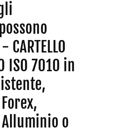
gli
i possono
 - CARTELLO
O ISO 7010 in
istente,
 Forex,
 Alluminio o