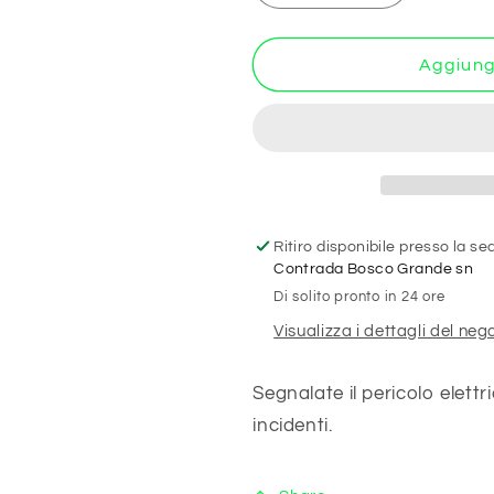
quantità
quantità
per
per
Solamente
Solamente
Aggiungi
gli
gli
elettricisti
elettricisti
possono
possono
intervenire
intervenire
-
-
CARTELLO
CARTELL
SEGNALETICO
SEGNALET
Ritiro disponibile presso la s
ISO
ISO
Contrada Bosco Grande sn
7010
7010
Di solito pronto in 24 ore
in
in
Adesivo
Adesivo
Visualizza i dettagli del neg
Resistente,
Resistente,
Pannello
Pannello
Segnalate il pericolo elettri
in
in
incidenti.
Forex,
Forex,
Pannello
Pannello
In
In