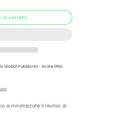
 al carrello
O
ICO
ede
Global Pubblicità - Acate (RG)
ozio
co e minimizzate il rischio di