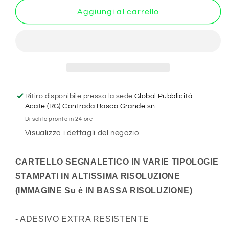
per
per
SEGUGIO
SEGUGIO
Aggiungi al carrello
ITALIANO
ITALIANO
A
A
PELO
PELO
RASO
RASO
-
-
Attenti
Attenti
al
al
Ritiro disponibile presso la sede
Global Pubblicità -
padrone
padrone
Acate (RG) Contrada Bosco Grande sn
qui
qui
Di solito pronto in 24 ore
l&#39;unico
l&#39;unico
Visualizza i dettagli del negozio
normale
normale
sono
sono
io
io
CARTELLO SEGNALETICO IN VARIE TIPOLOGIE
-
-
STAMPATI IN ALTISSIMA RISOLUZIONE
CARTELLO
CARTELLO
ATTENTI
ATTENTI
(IMMAGINE Su è IN BASSA RISOLUZIONE)
AL
AL
CANE
CANE
- ADESIVO EXTRA RESISTENTE
in
in