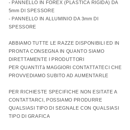
- PANNELLO IN FOREX (PLASTICA RIGIDA) DA
Adesivo
Adesivo
Resistente,
Resistente,
5mm DI SPESSORE
Pannello
Pannello
- PANNELLO IN ALLUMINIO DA 3mm DI
in
in
SPESSORE
Forex,
Forex,
Pannello
Pannello
In
In
ABBIAMO TUTTE LE RAZZE DISPONIBILI ED IN
Alluminio
Alluminio
PRONTA CONSEGNA IN QUANTO SIAMO
o
o
DIRETTAMENTE I PRODUTTORI
in
in
Plexiglas
Plexiglas
PER QUANTITà MAGGIORI CONTATTATECI CHE
PROVVEDIAMO SUBITO AD AUMENTARLE
PER RICHIESTE SPECIFICHE NON ESITATE A
CONTATTARCI, POSSIAMO PRODURRE
QUALSIASI TIPO DI SEGNALE CON QUALSIASI
TIPO DI GRAFICA