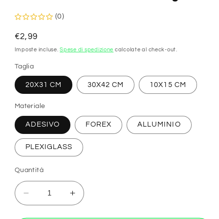
(0)
Prezzo
€2,99
di
Imposte incluse.
Spese di spedizione
calcolate al check-out.
listino
Taglia
20X31 CM
30X42 CM
10X15 CM
Materiale
ADESIVO
FOREX
ALLUMINIO
PLEXIGLASS
Quantità
Diminuisci
Aumenta
quantità
quantità