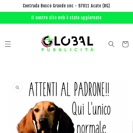
Vai
Contrada Bosco Grande snc - 97011 Acate (RG)
direttamente
ai contenuti
Il nostro sito web è stato aggiornato
Carrell
Passa alle
informazioni
sul prodotto