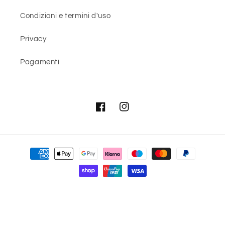
Condizioni e termini d'uso
Privacy
Pagamenti
Facebook
Instagram
Metodi
di
pagamento
© 2026,
GLOBAL PUBBLICITÀ
©
Informativa sui rimborsi
Informativa sulla privacy
Termini e condizioni del servizio
Informativa sulle spedizioni
Recapiti
Informativa legale