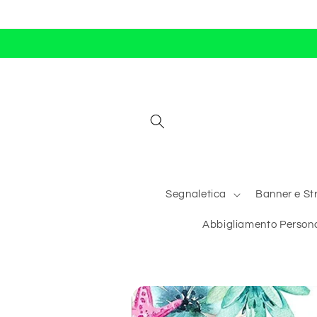
Vai
direttamente
ai contenuti
Segnaletica
Banner e Str
Abbigliamento Persona
Passa alle
informazioni
sul prodotto