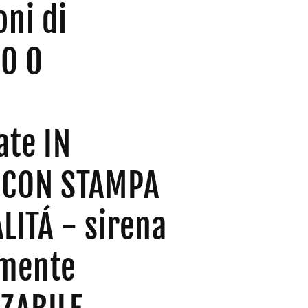
oni di
O O
ate IN
 CON STAMPA
LITÁ - sirena
amente