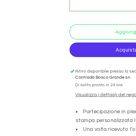
COMPLEANNO
COMPLEA
O
O
BATTESIMO
BATTESIM
Personalizzate
Personalizz
Aggiungi
IN
IN
PLEXIGLASS
PLEXIGLA
CON
CON
STAMPA
STAMPA
AD
AD
ALTA
ALTA
Ritiro disponibile presso la s
QUALITÁ
QUALITÁ
Contrada Bosco Grande sn
-
-
sirena
sirena
Di solito pronto in 24 ore
-
-
Visualizza i dettagli del neg
completamente
completam
PERSONALIZZABILE
PERSONAL
Partecipazione in ple
stampa personalizzata
Una volta ricevuto l’o