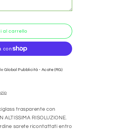
NNO
O
ate
 al carrello
SS
ede
Global Pubblicità - Acate (RG)
ozio
ente
IZZABILE
xiglass trasparente con
 IN ALTISSIMA RISOLUZIONE.
rdine sarete ricontattati entro