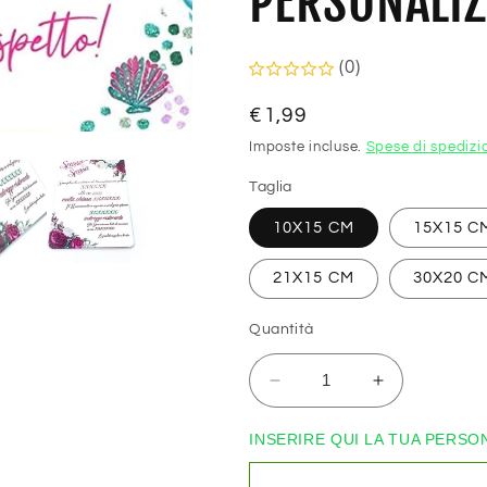
PERSONALIZ
(0)
Prezzo
€1,99
di
Imposte incluse.
Spese di spedizi
listino
Taglia
10X15 CM
15X15 C
21X15 CM
30X20 C
Quantità
Diminuisci
Aumenta
quantità
quantità
per
per
INSERIRE QUI LA TUA PERSO
Partecipazioni
Partecipazi
di
di