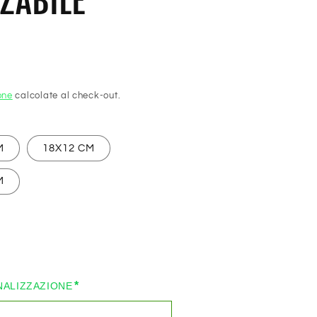
ZABILE
one
calcolate al check-out.
M
18X12 CM
M
*
NALIZZAZIONE
oni