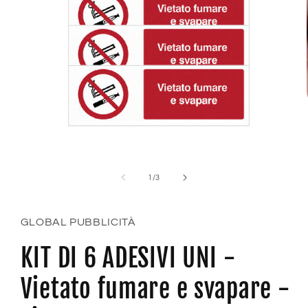
Apri
contenuti
multimediali
su
1
/
3
1
in
finestra
modale
GLOBAL PUBBLICITÀ
KIT DI 6 ADESIVI UNI -
Vietato fumare e svapare -