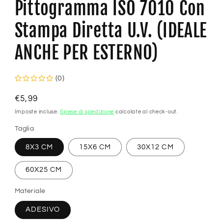
Pittogramma ISO 7010 Con
Stampa Diretta U.V. (IDEALE
ANCHE PER ESTERNO)
(0)
Prezzo
€5,99
di
Imposte incluse.
Spese di spedizione
calcolate al check-out.
listino
Taglia
8X3 CM
15X6 CM
30X12 CM
60X25 CM
Materiale
ADESIVO