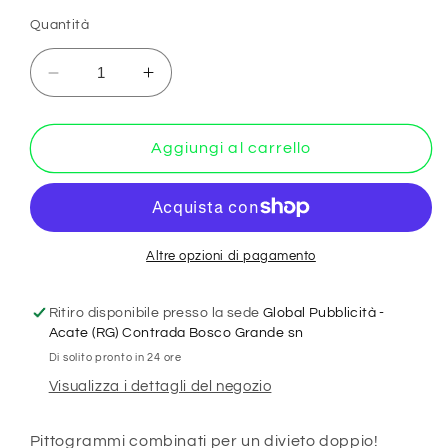
Quantità
Diminuisci
Aumenta
quantità
quantità
per
per
KIT
KIT
Aggiungi al carrello
DI
DI
6
6
ADESIVI
ADESIVI
UNI
UNI
-
-
Altre opzioni di pagamento
Vietato
Vietato
fumare
fumare
Ritiro disponibile presso la sede
Global Pubblicità -
e
e
Acate (RG) Contrada Bosco Grande sn
svapare
svapare
Di solito pronto in 24 ore
-
-
Visualizza i dettagli del negozio
Pittogramma
Pittogramma
ISO
ISO
7010
7010
Pittogrammi combinati per un divieto doppio!