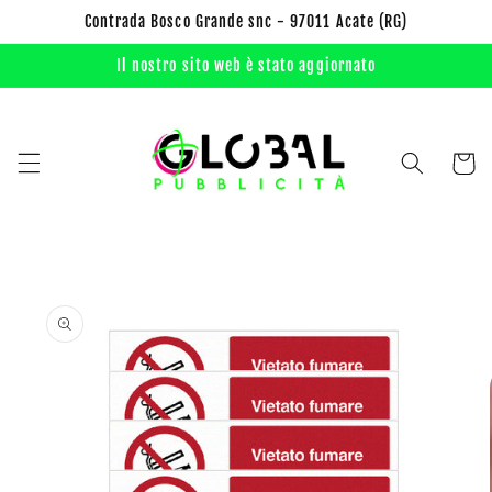
Vai
Contrada Bosco Grande snc - 97011 Acate (RG)
direttamente
ai contenuti
Il nostro sito web è stato aggiornato
Carrell
Passa alle
informazioni
sul prodotto