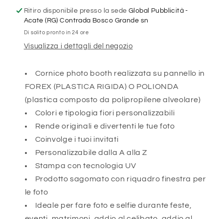
CON
CON
Ritiro disponibile presso la sede
Global Pubblicità -
STAMPA
STAMPA
Acate (RG) Contrada Bosco Grande sn
AD
AD
Di solito pronto in 24 ore
ALTA
ALTA
QUALITÁ
QUALITÁ
Visualizza i dettagli del negozio
Cornice photo booth realizzata su pannello in
FOREX (PLASTICA RIGIDA) O POLIONDA
(plastica composto da polipropilene alveolare)
Colori e tipologia fiori personalizzabili
Rende originali e divertenti le tue foto
Coinvolge i tuoi invitati
Personalizzabile dalla A alla Z
Stampa con tecnologia UV
Prodotto sagomato con riquadro finestra per
le foto
Ideale per fare foto e selfie durante feste,
eventi, matrimoni, addio al celibato, addio al