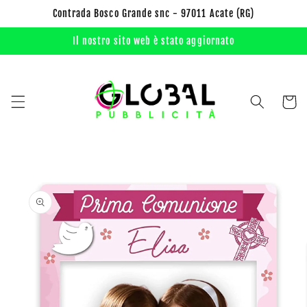
Vai
Contrada Bosco Grande snc - 97011 Acate (RG)
direttamente
ai contenuti
Il nostro sito web è stato aggiornato
Carrell
Passa alle
informazioni
sul prodotto