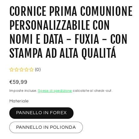
CORNICE PRIMA COMUNIONE
PERSONALIZZABILE CON
NOMI E DATA - FUXIA - CON
STAMPA AD ALTA QUALITÁ
(0)
Prezzo
€59,99
di
Imposte incluse.
Spese di spedizione
calcolate al check-out.
listino
Materiale
PANNELLO IN FOREX
PANNELLO IN POLIONDA