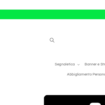
Vai
direttamente
ai contenuti
Segnaletica
Banner e Str
Abbigliamento Persona
Passa alle
informazioni
sul prodotto