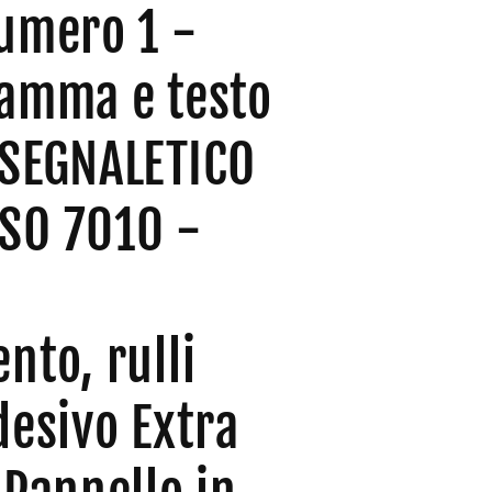
Numero 1 -
ramma e testo
 SEGNALETICO
SO 7010 -
nto, rulli
desivo Extra