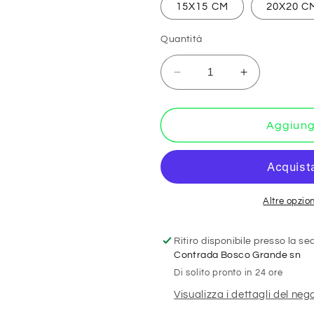
15X15 CM
20X20 C
Quantità
Diminuisci
Aumenta
quantità
quantità
per
per
Copia
Copia
Aggiungi
del
del
Numero
Numero
1
1
-
-
con
con
Altre opzio
pittogramma
pittogramm
e
e
Ritiro disponibile presso la s
testo
testo
Contrada Bosco Grande sn
-
-
Di solito pronto in 24 ore
CARTELLO
CARTELL
SEGNALETICO
SEGNALET
Visualizza i dettagli del neg
QUADRATO
QUADRAT