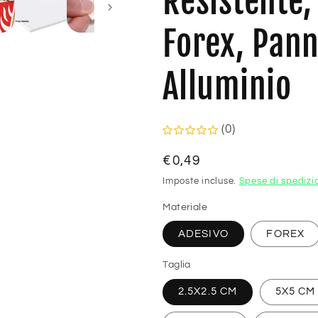
Resistente,
Forex, Pann
Alluminio
(0)
Prezzo
€0,49
di
Imposte incluse.
Spese di spedizi
listino
Materiale
ADESIVO
FOREX
Taglia
2.5X2.5 CM
5X5 CM