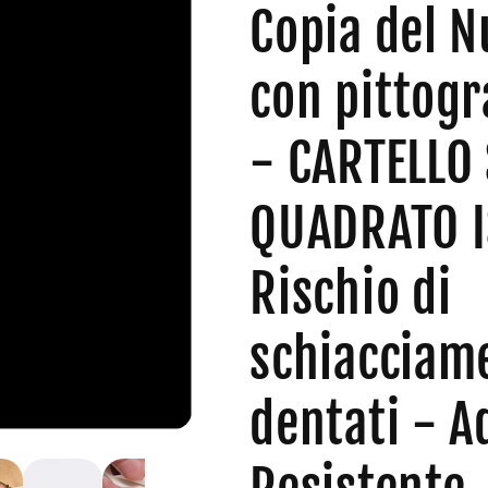
Copia del 
con pittog
- CARTELLO
QUADRATO I
Rischio di
schiacciame
dentati - A