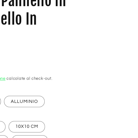
 Pannello in
ello In
one
calcolate al check-out.
ALLUMINIO
10X10 CM