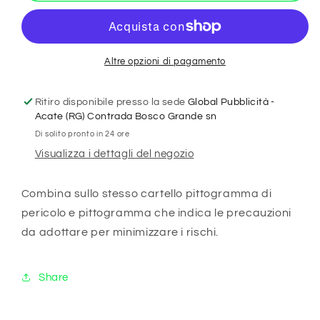
casco
casco
di
di
protezione
protezione
obbligatorio&quot;
obbligatorio&quot;
Altre opzioni di pagamento
UNI
UNI
7010
7010
Ritiro disponibile presso la sede
Global Pubblicità -
in
in
Acate (RG) Contrada Bosco Grande sn
Adesivo
Adesivo
Di solito pronto in 24 ore
Resistente,
Resistente,
Visualizza i dettagli del negozio
Pannello
Pannello
in
in
Forex,
Forex,
Combina sullo stesso cartello pittogramma di
Pannello
Pannello
pericolo e pittogramma che indica le precauzioni
In
In
da adottare per minimizzare i rischi.
Alluminio
Alluminio
o
o
in
in
Share
Plexiglas
Plexiglas