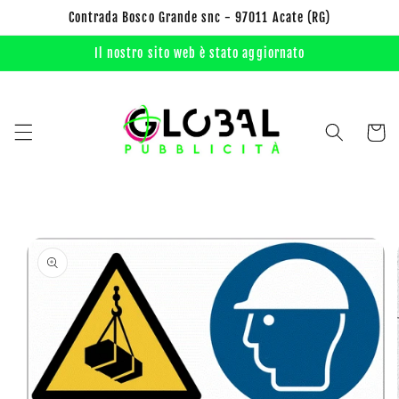
Vai
Contrada Bosco Grande snc - 97011 Acate (RG)
direttamente
ai contenuti
Il nostro sito web è stato aggiornato
Carrell
Passa alle
informazioni
sul prodotto