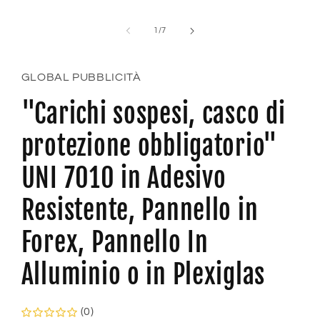
su
1
/
7
GLOBAL PUBBLICITÀ
"Carichi sospesi, casco di
protezione obbligatorio"
UNI 7010 in Adesivo
Resistente, Pannello in
Forex, Pannello In
Alluminio o in Plexiglas
(0)