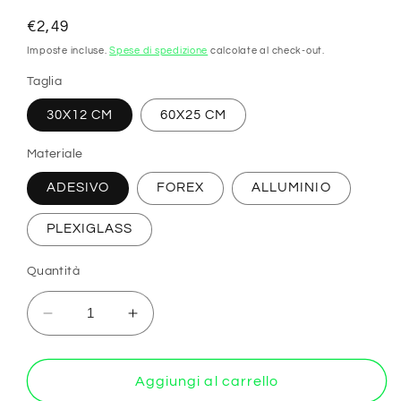
Prezzo
€2,49
di
Imposte incluse.
Spese di spedizione
calcolate al check-out.
listino
Taglia
30X12 CM
60X25 CM
Materiale
ADESIVO
FOREX
ALLUMINIO
PLEXIGLASS
Quantità
Diminuisci
Aumenta
quantità
quantità
per
per
&quot;Carichi
&quot;Carichi
Aggiungi al carrello
sospesi,
sospesi,