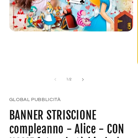
Apri
contenuti
multimediali
1
in
finestra
modale
su
1
/
2
GLOBAL PUBBLICITÀ
BANNER STRISCIONE
compleanno - Alice - CON