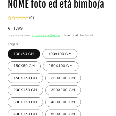
NOME foto ed età bimbo/a
(0)
Prezzo
€11,99
di
Imposte incluse.
Spese di spedizione
calcolate al check-out.
listino
Taglia
100x50 CM
100x100 CM
150X50 CM
150X100 CM
150X150 CM
200X100 CM
200X150 CM
300X100 CM
300X150 CM
400X100 CM
400X150 CM
500X100 CM