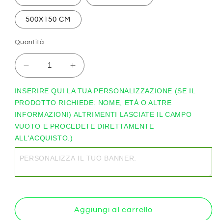
500X150 CM
Quantità
Diminuisci
Aumenta
quantità
quantità
per
per
INSERIRE QUI LA TUA PERSONALIZZAZIONE (SE IL 
BANNER
BANNER
PRODOTTO RICHIEDE: NOME, ETÀ O ALTRE 
STRISCIONE
STRISCIONE
INFORMAZIONI) ALTRIMENTI LASCIATE IL CAMPO 
compleanno
compleanno
VUOTO E PROCEDETE DIRETTAMENTE 
-
-
ALL'ACQUISTO.)
Alice
Alice
-
-
CON
CON
NOME
NOME
foto
foto
ed
ed
età
età
Aggiungi al carrello