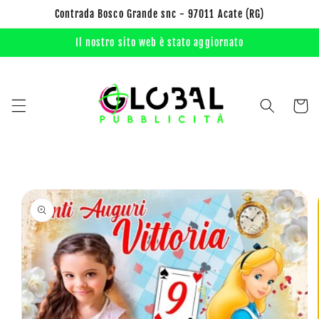
Vai
Contrada Bosco Grande snc - 97011 Acate (RG)
direttamente
ai contenuti
Il nostro sito web è stato aggiornato
Carrell
Passa alle
informazioni
sul prodotto