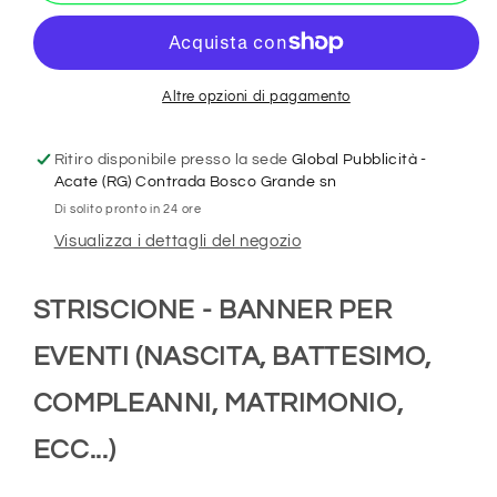
bimbo/a
bimbo/a
Altre opzioni di pagamento
Ritiro disponibile presso la sede
Global Pubblicità -
Acate (RG) Contrada Bosco Grande sn
Di solito pronto in 24 ore
Visualizza i dettagli del negozio
STRISCIONE - BANNER PER
EVENTI (NASCITA, BATTESIMO,
COMPLEANNI, MATRIMONIO,
ECC...)